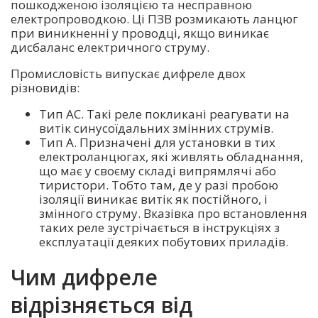
пошкодженою ізоляцією та несправною
електропроводкою. Ці ПЗВ розмикають ланцюг
при виникненні у проводці, якщо виникає
дисбаланс електричного струму.
Промисловість випускає дифреле двох
різновидів:
Тип АС. Такі реле покликані реагувати на
витік синусоїдальних змінних струмів.
Тип А. Призначені для установки в тих
електроланцюгах, які живлять обладнання,
що має у своєму складі випрямлячі або
тиристори. Тобто там, де у разі пробою
ізоляції виникає витік як постійного, і
змінного струму. Вказівка про встановлення
таких реле зустрічається в інструкціях з
експлуатації деяких побутових приладів.
Чим дифреле
відрізняється від