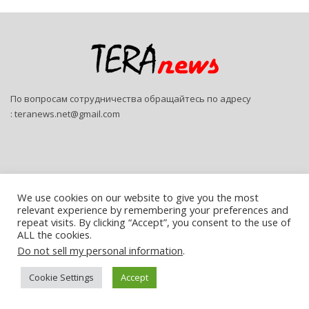
По вопросам сотрудничества обращайтесь по адресу
:
teranews.net@gmail.com
We use cookies on our website to give you the most
relevant experience by remembering your preferences and
© 2026 - Teranews. All Rights Reserved.
repeat visits. By clicking “Accept”, you consent to the use of
ALL the cookies.
Website Design:
SitePro
Do not sell my personal information
.
Русский
(
Russian
)
Українська
Cookie Settings
Accept