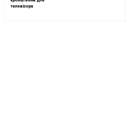
кронштейна для
телевізора