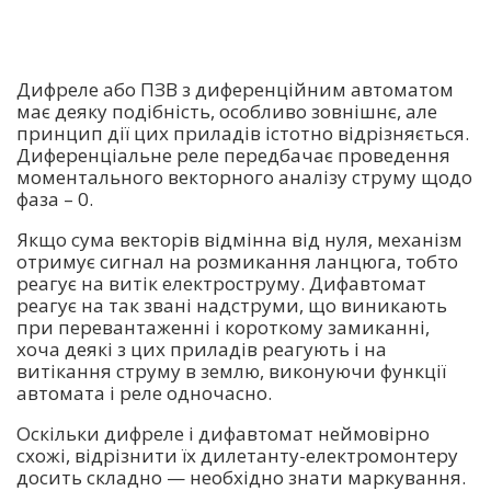
Дифреле або ПЗВ з диференційним автоматом
має деяку подібність, особливо зовнішнє, але
принцип дії цих приладів істотно відрізняється.
Диференціальне реле передбачає проведення
моментального векторного аналізу струму щодо
фаза – 0.
Якщо сума векторів відмінна від нуля, механізм
отримує сигнал на розмикання ланцюга, тобто
реагує на витік електроструму. Дифавтомат
реагує на так звані надструми, що виникають
при перевантаженні і короткому замиканні,
хоча деякі з цих приладів реагують і на
витікання струму в землю, виконуючи функції
автомата і реле одночасно.
Оскільки дифреле і дифавтомат неймовірно
схожі, відрізнити їх дилетанту-електромонтеру
досить складно — необхідно знати маркування.