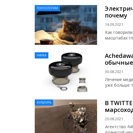
Электрич
ТЕХНОЛОГИИ
почему
14.09.2021
Как говорили
масштабах г
Achedawa
НАУКА
обычные
30.08.2021
Лечение меди
уже больше т
В TWITTE
КУЛЬТУРА
марсоход
20.08.2021
Агентство N
планетой чер