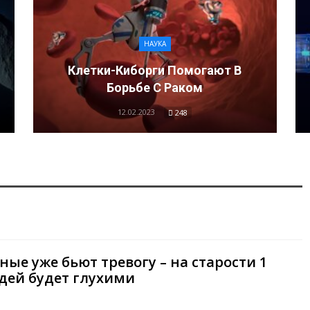
НАУКА
Клетки-Киборги Помогают В
Борьбе С Раком
12.02.2023
248
ные уже бьют тревогу – на старости 1
дей будет глухими