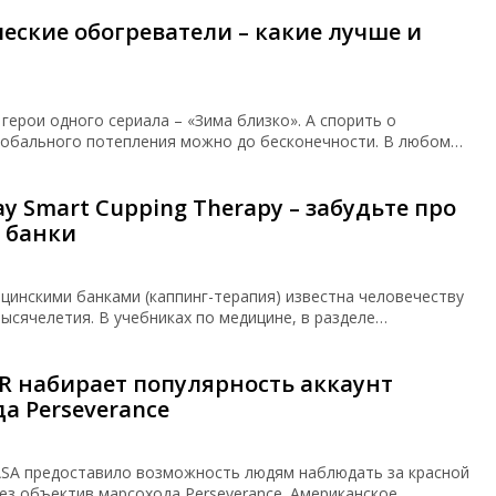
еские обогреватели – какие лучше и
 герои одного сериала – «Зима близко». А спорить о
лобального потепления можно до бесконечности. В любом…
y Smart Cupping Therapy – забудьте про
 банки
цинскими банками (каппинг-терапия) известна человечеству
ысячелетия. В учебниках по медицине, в разделе…
R набирает популярность аккаунт
а Perseverance
ASA предоставило возможность людям наблюдать за красной
ез объектив марсохода Perseverance. Американское…