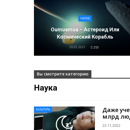
НАУКА
Oumuamua – Астероид Или
Космический Корабль
26.03.2023
253
Вы смотрите категорию
Наука
Даже уче
КУЛЬТУРА
млрд лю
23.11.2022