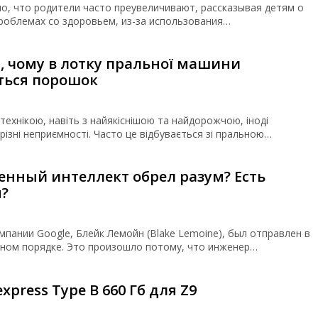
о, что родители часто преувеличивают, рассказывая детям о
облемах со здоровьем, из-за использования…
, чому в лотку пральної машини
ться порошок
технікою, навіть з найякіснішою та найдорожчою, іноді
ізні неприємності. Часто це відбувається зі пральною…
енный интеллект обрел разум? Есть
я?
мпании Google, Блейк Лемойн (Blake Lemoine), был отправлен в
чном порядке. Это произошло потому, что инженер…
xpress Type B 660 Гб для Z9