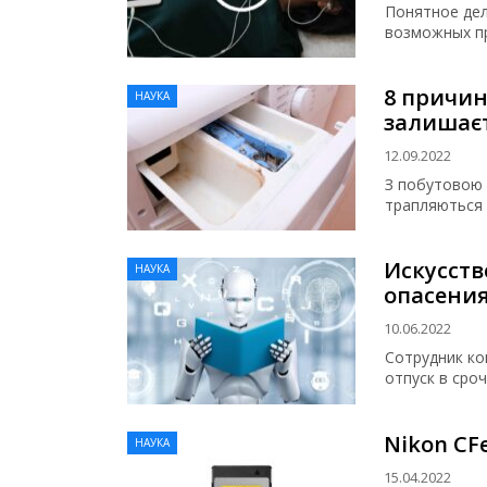
Понятное дел
возможных пр
8 причин
НАУКА
залишає
12.09.2022
З побутовою 
трапляються р
Искусств
НАУКА
опасени
10.06.2022
Сотрудник ко
отпуск в сро
Nikon CFe
НАУКА
15.04.2022