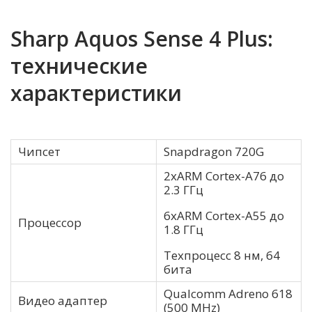
Sharp Aquos Sense 4 Plus:
технические
характеристики
Чипсет
Snapdragon 720G
2хARM Cortex-A76 до
2.3 ГГц
6хARM Cortex-A55 до
Процессор
1.8 ГГц
Техпроцесс 8 нм, 64
бита
Qualcomm Adreno 618
Видео адаптер
(500 MHz)