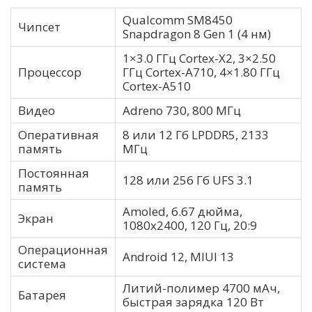
Qualcomm SM8450
Чипсет
Snapdragon 8 Gen 1 (4 нм)
1×3.0 ГГц Cortex-X2, 3×2.50
Процессор
ГГц Cortex-A710, 4×1.80 ГГц
Cortex-A510
Видео
Adreno 730, 800 МГц
Оперативная
8 или 12 Гб LPDDR5, 2133
память
МГц
Постоянная
128 или 256 Гб UFS 3.1
память
Amoled, 6.67 дюйма,
Экран
1080х2400, 120 Гц, 20:9
Операционная
Android 12, MIUI 13
система
Литий-полимер 4700 мАч,
Батарея
быстрая зарядка 120 Вт