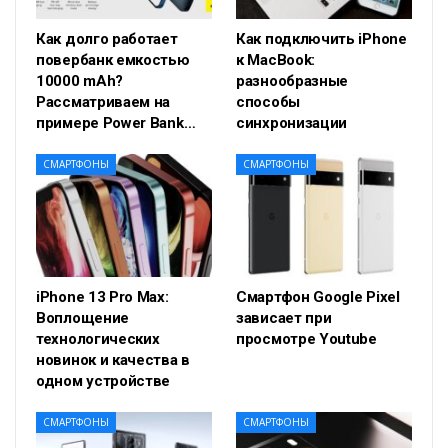
Как долго работает
Как подключить iPhone
повербанк емкостью
к MacBook:
10000 mAh?
разнообразные
Рассматриваем на
способы
примере Power Bank…
синхронизации
СМАРТФОНЫ
СМАРТФОНЫ
iPhone 13 Pro Max:
Смартфон Google Pixel
Воплощение
зависает при
технологических
просмотре Youtube
новинок и качества в
одном устройстве
СМАРТФОНЫ
СМАРТФОНЫ