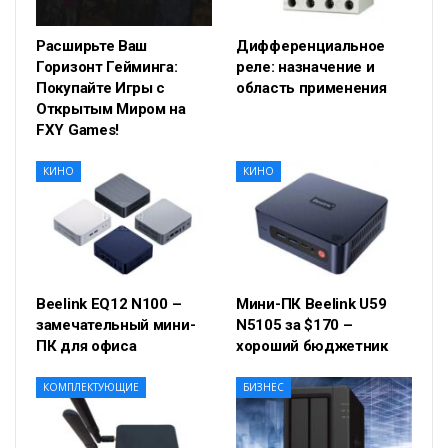
Расширьте Ваш
Дифференциальное
Горизонт Гейминга:
реле: назначение и
Покупайте Игры с
область применения
Открытым Миром на
FXY Games!
КИНО
КИНО
Beelink EQ12 N100 –
Мини-ПК Beelink U59
замечательный мини-
N5105 за $170 –
ПК для офиса
хороший бюджетник
КОМПЛЕКТУЮЩИЕ
БИЗНЕС