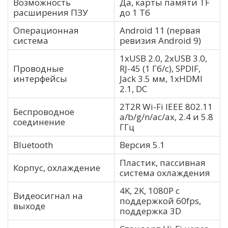
Возможность
Да, карты памяти TF
расширения ПЗУ
до 1 Тб
Операционная
Android 11 (первая
система
ревизия Android 9)
1хUSB 2.0, 2хUSB 3.0,
Проводные
RJ-45 (1 Гб/с), SPDIF,
интерфейсы
Jack 3.5 мм, 1хHDMI
2.1, DC
2T2R Wi-Fi IEEE 802.11
Беспроводное
a/b/g/n/ac/ax, 2.4 и 5.8
соединение
ГГц
Bluetooth
Версия 5.1
Пластик, пассивная
Корпус, охлаждение
система охлаждения
4K, 2K, 1080P с
Видеосигнал на
поддержкой 60fps,
выходе
поддержка 3D