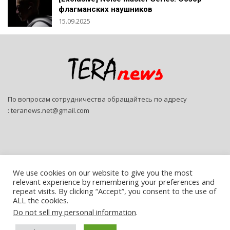
флагманских наушников
15.09.2025
По вопросам сотрудничества обращайтесь по адресу
:
teranews.net@gmail.com
We use cookies on our website to give you the most
relevant experience by remembering your preferences and
© 2026 - Teranews. All Rights Reserved.
repeat visits. By clicking “Accept”, you consent to the use of
ALL the cookies.
Website Design:
SitePro
Do not sell my personal information
.
Русский