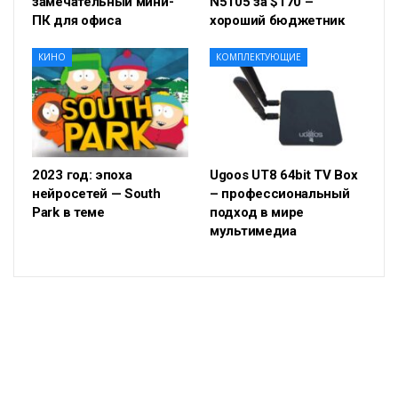
замечательный мини-
N5105 за $170 –
ПК для офиса
хороший бюджетник
КИНО
КОМПЛЕКТУЮЩИЕ
2023 год: эпоха
Ugoos UT8 64bit TV Box
нейросетей — South
– профессиональный
Park в теме
подход в мире
мультимедиа