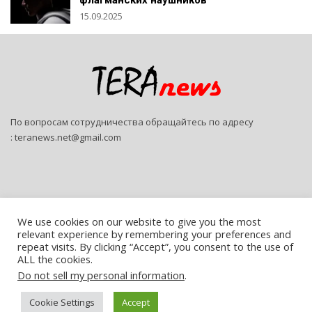
флагманских наушников
15.09.2025
По вопросам сотрудничества обращайтесь по адресу
:
teranews.net@gmail.com
We use cookies on our website to give you the most
relevant experience by remembering your preferences and
© 2026 - Teranews. All Rights Reserved.
repeat visits. By clicking “Accept”, you consent to the use of
ALL the cookies.
Website Design:
SitePro
Do not sell my personal information
.
Русский
Cookie Settings
Accept