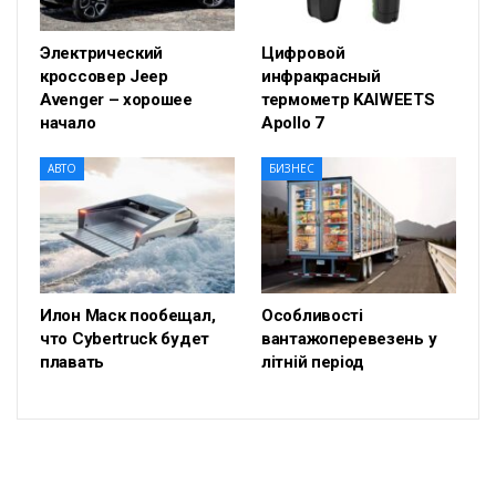
Электрический
Цифровой
кроссовер Jeep
инфракрасный
Avenger – хорошее
термометр KAIWEETS
начало
Apollo 7
АВТО
БИЗНЕС
Илон Маск пообещал,
Особливості
что Cybertruck будет
вантажоперевезень у
плавать
літній період