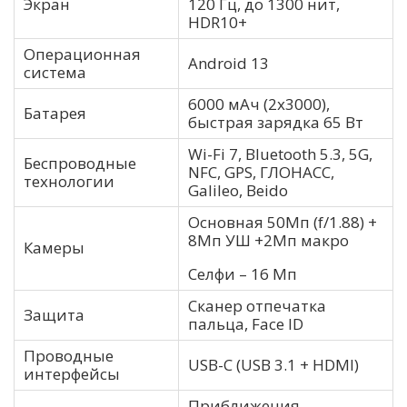
Экран
120 Гц, до 1300 нит,
HDR10+
Операционная
Android 13
система
6000 мАч (2х3000),
Батарея
быстрая зарядка 65 Вт
Wi-Fi 7, Bluetooth 5.3, 5G,
Беспроводные
NFC, GPS, ГЛОНАСС,
технологии
Galileo, Beido
Основная 50Мп (f/1.88) +
8Мп УШ +2Мп макро
Камеры
Селфи – 16 Мп
Сканер отпечатка
Защита
пальца, Face ID
Проводные
USB-C (USB 3.1 + HDMI)
интерфейсы
Приближения,