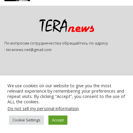
По вопросам сотрудничества обращайтесь по адресу
:
teranews.net@gmail.com
We use cookies on our website to give you the most
relevant experience by remembering your preferences and
© 2026 - Teranews. All Rights Reserved.
repeat visits. By clicking “Accept”, you consent to the use of
ALL the cookies.
Website Design:
SitePro
Do not sell my personal information
.
Русский
Cookie Settings
Accept