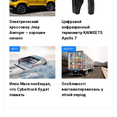
Электрический
Цифровой
кроссовер Jeep
инфракрасный
Avenger – хорошее
термометр KAIWEETS
начало
Apollo 7
АВТО
БИЗНЕС
Илон Маск пообещал,
Особливості
что Cybertruck будет
вантажоперевезень у
плавать
літній період