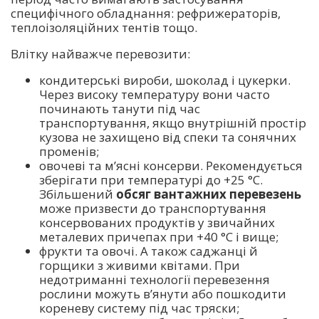
специфічного обладнання: рефрижераторів,
теплоізоляційних тентів тощо.
Влітку найважче перевозити:
кондитерські вироби, шоколад і цукерки.
Через високу температуру вони часто
починають танути під час
транспортування, якщо внутрішній простір
кузова не захищено від спеки та сонячних
променів;
овочеві та м’ясні консерви. Рекомендується
зберігати при температурі до +25 °C.
Збільшений
обсяг вантажних перевезень
може призвести до транспортування
консервованих продуктів у звичайних
металевих причепах при +40 °C і вище;
фрукти та овочі. А також саджанці й
горщики з живими квітами. При
недотриманні технології перевезення
рослини можуть в’янути або пошкодити
кореневу систему під час тряски;