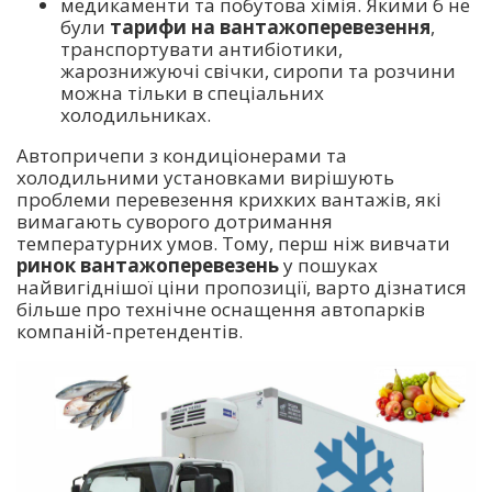
медикаменти та побутова хімія. Якими б не
були
тарифи на вантажоперевезення
,
транспортувати антибіотики,
жарознижуючі свічки, сиропи та розчини
можна тільки в спеціальних
холодильниках.
Автопричепи з кондиціонерами та
холодильними установками вирішують
проблеми перевезення крихких вантажів, які
вимагають суворого дотримання
температурних умов. Тому, перш ніж вивчати
ринок вантажоперевезень
у пошуках
найвигіднішої ціни пропозиції, варто дізнатися
більше про технічне оснащення автопарків
компаній-претендентів.