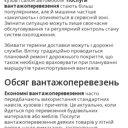
кузов і салон автомобіля.
Послуги
вантажоперевезення
стають більш
популярними, але й машини частіше
«закипають» і опиняються в сервісній зоні.
Змінити ситуацію можуть лише своєчасне
обслуговування та регулярний контроль стану
систем охолодження.
Збивати терміни доставки можуть і дорожні
служби. Влітку традиційно проводиться
плановий ремонт дорожнього покриття, що
також необхідно враховувати при плануванні
маршрутів транспортування вантажів.
Обсяг вантажоперевезень
Економні вантажоперевезення
часто
передбачають використання стандартних
навісів, кузовів і причепів. Це актуально, коли
йдеться про перевезення будівельних
матеріалів або меблів. Послуги
вантажоперевезення деяких товарів у літній
період часто вимагають застосування