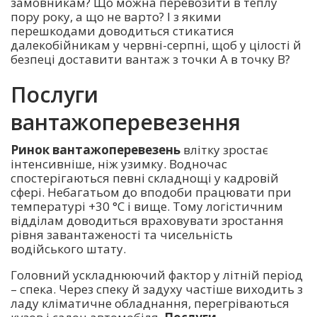
замовникам? Що можна перевозити в теплу
пору року, а що не варто? І з якими
перешкодами доводиться стикатися
далекобійникам у червні-серпні, щоб у цілості й
безпеці доставити вантаж з точки A в точку B?
Послуги
вантажоперевезення
Ринок вантажоперевезень
влітку зростає
інтенсивніше, ніж узимку. Водночас
спостерігаються певні складнощі у кадровій
сфері. Небагатьом до вподоби працювати при
температурі +30 °C і вище. Тому логістичним
відділам доводиться враховувати зростання
рівня завантаженості та чисельність
водійського штату.
Головний ускладнюючий фактор у літній період
– спека. Через спеку й задуху частіше виходить з
ладу кліматичне обладнання, перегріваються