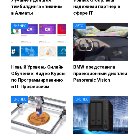
тимбилдинга «пикник»
надежный партнер в
в Алматы
сфере IT
БИЗНЕС
АВТО
Новый Уровень Онлайн
BMW представила
Обучение: Видео Курсы
проекционный дисплей
по Программированию
Panoramic Vision
и IT Профессиям
БИЗНЕС
БИЗНЕС