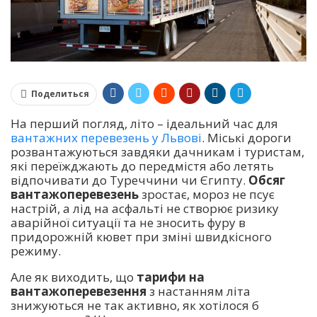
Поделиться
На перший погляд, літо – ідеальний час для
вантажних перевезень у Львові
. Міські дороги
розвантажуються завдяки дачникам і туристам,
які переїжджають до передмістя або летять
відпочивати до Туреччини чи Єгипту.
Обсяг
вантажоперевезень
зростає, мороз не псує
настрій, а лід на асфальті не створює ризику
аварійної ситуації та не зносить фуру в
придорожній кювет при зміні швидкісного
режиму.
Але як виходить, що
тарифи на
вантажоперевезення
з настанням літа
знижуються не так активно, як хотілося б