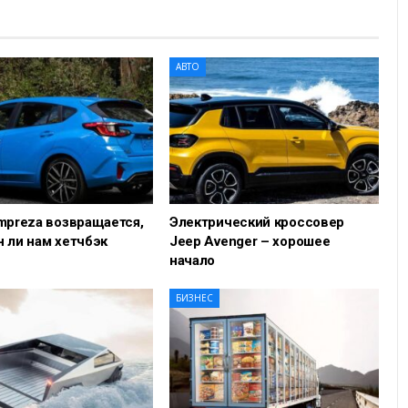
АВТО
Impreza возвращается,
Электрический кроссовер
н ли нам хетчбэк
Jeep Avenger – хорошее
начало
БИЗНЕС