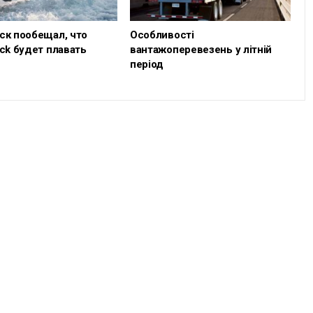
ск пообещал, что
Особливості
ck будет плавать
вантажоперевезень у літній
період