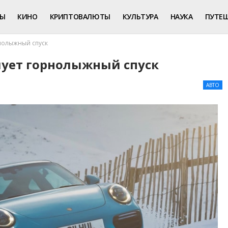
РЫ
КИНО
КРИПТОВАЛЮТЫ
КУЛЬТУРА
НАУКА
ПУТЕ
рнолыжный спуск
рмует горнолыжный спуск
АВТО