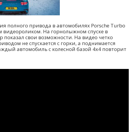
ия полного привода в автомобилях Porsche Turbo
м видеороликом. На горнолыжном спуске в
р показал свои возможности. На видео четко
риводом не спускается с горки, а поднимается
каждый автомобиль с колесной базой 4х4 повторит