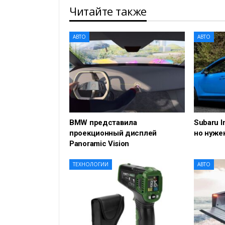
Читайте также
АВТО
АВТО
BMW представила
Subaru 
проекционный дисплей
но нуже
Panoramic Vision
ТЕХНОЛОГИИ
АВТО