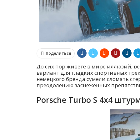
Поделиться
До сих пор живете в мире иллюзий, вер
вариант для гладких спортивных трек
немецкого бренда сумели сломать сте
преодолению заснеженных препятстви
Porsche Turbo S 4х4 шту