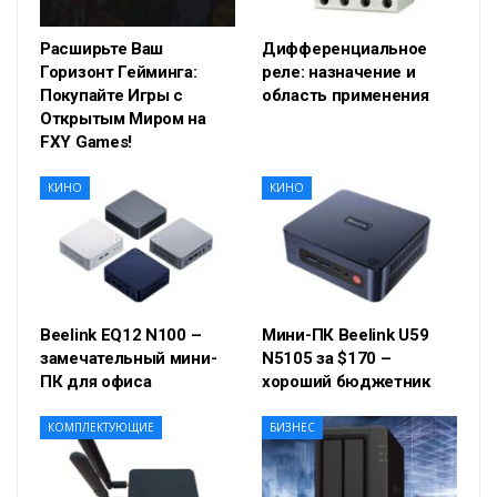
Расширьте Ваш
Дифференциальное
Горизонт Гейминга:
реле: назначение и
Покупайте Игры с
область применения
Открытым Миром на
FXY Games!
КИНО
КИНО
Beelink EQ12 N100 –
Мини-ПК Beelink U59
замечательный мини-
N5105 за $170 –
ПК для офиса
хороший бюджетник
КОМПЛЕКТУЮЩИЕ
БИЗНЕС