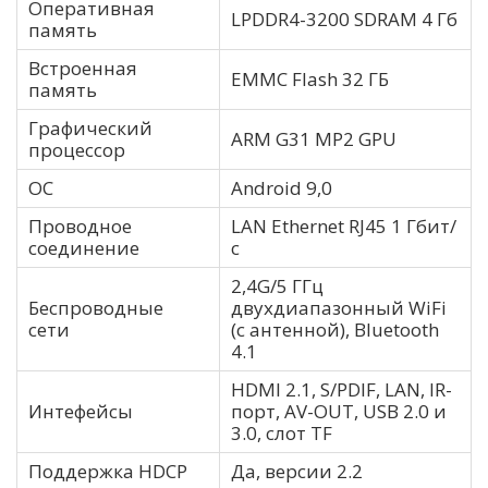
Оперативная
LPDDR4-3200 SDRAM 4 Гб
память
Встроенная
EMMC Flash 32 ГБ
память
Графический
ARM G31 MP2 GPU
процессор
ОС
Android 9,0
Проводное
LAN Ethernet RJ45 1 Гбит/
соединение
с
2,4G/5 ГГц
Беспроводные
двухдиапазонный WiFi
сети
(с антенной), Bluetooth
4.1
HDMI 2.1, S/PDIF, LAN, IR-
Интефейсы
порт, AV-OUT, USB 2.0 и
3.0, слот TF
Поддержка HDCP
Да, версии 2.2