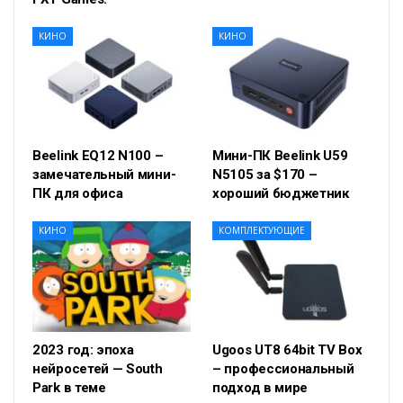
КИНО
КИНО
Beelink EQ12 N100 –
Мини-ПК Beelink U59
замечательный мини-
N5105 за $170 –
ПК для офиса
хороший бюджетник
КИНО
КОМПЛЕКТУЮЩИЕ
2023 год: эпоха
Ugoos UT8 64bit TV Box
нейросетей — South
– профессиональный
Park в теме
подход в мире