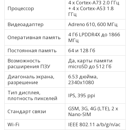
4 x Cortex-A73 2.0 ГГц
Процессор
+ 4 x Cortex-A53 1.8
ГГц
Видеоадаптер
Adreno 610, 600 МГц
4 Гб LPDDR4X до 1866
Оперативная память
МГц
Постоянная память
64 и 128 Гб
Возможность
Да, карты памяти
расширения ПЗУ
microSD до 512 Гб
Диагональ экрана,
6.53 дюйма,
разрешение
2340х1080
Тип дисплея,
IPS, 395 ppi
плотность пикселей
GSM, 3G, 4G (LTE), 2 х
Стандарт связи
Nano-SIM
Wi-Fi
IEEE 802.11 a/b/g/n/ac