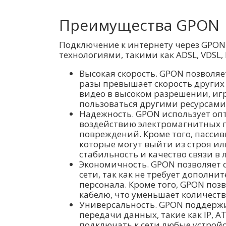
Преимущества GPON
Подключение к интернету через GPON
технологиями, такими как ADSL, VDSL, 
Высокая скорость. GPON позволяет
разы превышает скорость других 
видео в высоком разрешении, иг
пользоваться другими ресурсами
Надежность. GPON использует оп
воздействию электромагнитных п
повреждений. Кроме того, пассив
которые могут выйти из строя ил
стабильность и качество связи в 
Экономичность. GPON позволяет 
сети, так как не требует дополн
персонала. Кроме того, GPON позв
кабелю, что уменьшает количеств
Универсальность. GPON поддерж
передачи данных, такие как IP, AT
подключать к сети любые устройс