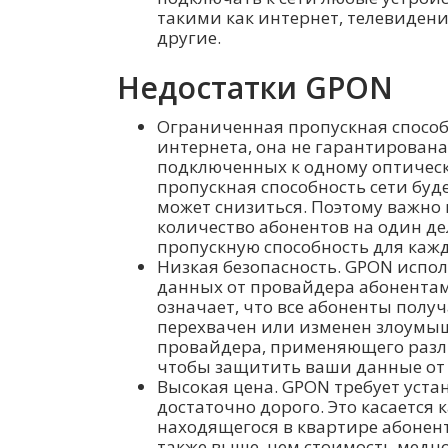
такими как интернет, телевиден
другие.
Недостатки GPON
Ограниченная пропускная способ
интернета, она не гарантирована,
подключенных к одному оптическо
пропускная способность сети буд
может снизиться. Поэтому важн
количество абонентов на один д
пропускную способность для кажд
Низкая безопасность. GPON испо
данных от провайдера абонентам
означает, что все абоненты полу
перехвачен или изменен злоумы
провайдера, применяющего раз
чтобы защитить ваши данные от
Высокая цена. GPON требует уста
достаточно дорого. Это касается 
находящегося в квартире абонент
также выше, чем стоимость медно