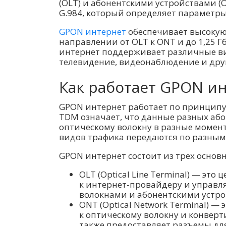
(OLT) и абонентскими устройствами (O
G.984, который определяет параметры
GPON интернет
обеспечивает высокую 
направлении от OLT к ONT и до 1,25 Г
интернет поддерживает различные вид
телевидение, видеонаблюдение и дру
Как работает GPON и
GPON интернет работает по принципу
TDM означает, что данные разных або
оптическому волокну в разные момен
видов трафика передаются по разным
GPON интернет состоит из трех основ
OLT (Optical Line Terminal) — эт
к интернет-провайдеру и управл
волокнами и абонентскими устро
ONT (Optical Network Terminal) —
к оптическому волокну и конверт
также предоставляет разъемы дл