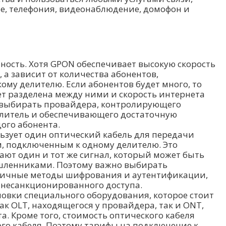
ие, телефония, видеонаблюдение, домофон и
ность. Хотя GPON обеспечивает высокую скорость
 а зависит от количества абонентов,
му делителю. Если абонентов будет много, то
ет разделена между ними и скорость интернета
о выбирать провайдера, контролирующего
елитель и обеспечивающего достаточную
ого абонента.
льзует один оптический кабель для передачи
, подключенным к одному делителю. Это
чают один и тот же сигнал, который может быть
шленниками. Поэтому важно выбирать
личные методы шифрования и аутентификации,
 несанкционированного доступа.
новки специального оборудования, которое стоит
как OLT, находящегося у провайдера, так и ONT,
а. Кроме того, стоимость оптического кабеля
го кабеля. Поэтому тарифы на подключение к