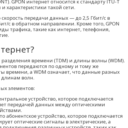
NT). GPON интернет относится к стандарту ITU-T
 и характеристики такой сети.
скорость передачи данных — до 2,5 Гбит/с в
бит/с в обратном направлении. Кроме того, GPON
ы трафика, такие как интернет, телефония,
гие.
нтернет?
 разделения времени (TDM) и длины волны (WDM).
нентов передаются по одному и тому же
ты времени, а WDM означает, что данные разных
 длинам волн.
ных элементов:
о центральное устройство, которое подключается
яет передачей данных между оптическими
йствами.
 это абонентское устройство, которое подключается
ирует оптические сигналы в электрические, а
я подключения различных устройств, таких как