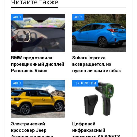
Читайте также
АВТО
АВТО
BMW представила
Subaru Impreza
проекционный дисплей
возвращается, но
Panoramic Vision
нужен ли нам хетчбэк
АВТО
ТЕХНОЛОГИИ
Электрический
Цифровой
кроссовер Jeep
инфракрасный
Avenger – хорошее
термометр KAIWEETS