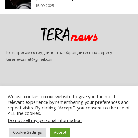
15.09.2025
По вопросам сотрудничества обращайтесь по адресу
:
teranews.net@gmail.com
We use cookies on our website to give you the most
relevant experience by remembering your preferences and
© 2026 - Teranews. All Rights Reserved.
repeat visits. By clicking “Accept”, you consent to the use of
ALL the cookies.
Website Design:
SitePro
Do not sell my personal information
.
Русский
Cookie Settings
Accept