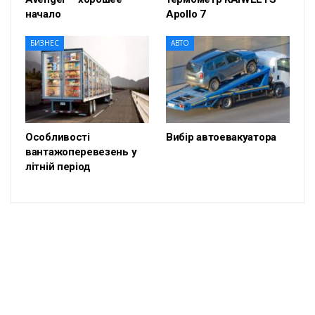
начало
Apollo 7
БИЗНЕС
АВТО
Особливості
Вибір автоевакуатора
вантажоперевезень у
літній період