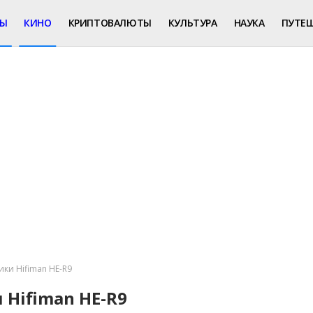
РЫ
КИНО
КРИПТОВАЛЮТЫ
КУЛЬТУРА
НАУКА
ПУТЕ
ки Hifiman HE-R9
Hifiman HE-R9