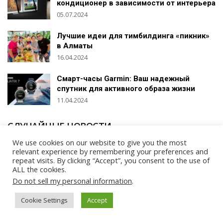
кондиционер в зависимости от интерьера
05.07.2024
Лучшие идеи для тимбилдинга «пикник»
в Алматы
16.04.2024
Смарт-часы Garmin: Ваш надежный
спутник для активного образа жизни
11.04.2024
СЛУЧАЙНЫЕ НОВОСТИ
We use cookies on our website to give you the most
Volmax Group: ваш надежный партнер в
relevant experience by remembering your preferences and
сфере IT
repeat visits. By clicking “Accept”, you consent to the use of
ALL the cookies.
06.12.2023
Do not sell my personal information
.
Новым компьютерам с DDR5 быть уже в
Cookie Settings
Accept
2021 году
15.01.2021