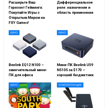
Расширьте Ваш
Дифференциальное
Горизонт Гейминга:
реле: назначение и
Покупайте Игры с
область применения
Открытым Миром на
FXY Games!
КИНО
КИНО
Beelink EQ12 N100 –
Мини-ПК Beelink U59
замечательный мини-
N5105 за $170 –
ПК для офиса
хороший бюджетник
КИНО
КОМПЛЕКТУЮЩИЕ