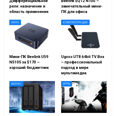
Дифференциальное
Beelink EQ12 N100 –
реле: назначение и
замечательный мини-
область применения
ПК для офиса
КИНО
КОМПЛЕКТУЮЩИЕ
Мини-ПК Beelink U59
Ugoos UT8 64bit TV Box
N5105 за $170 –
– профессиональный
хороший бюджетник
подход в мире
мультимедиа
БИЗНЕС
ИГРЫ