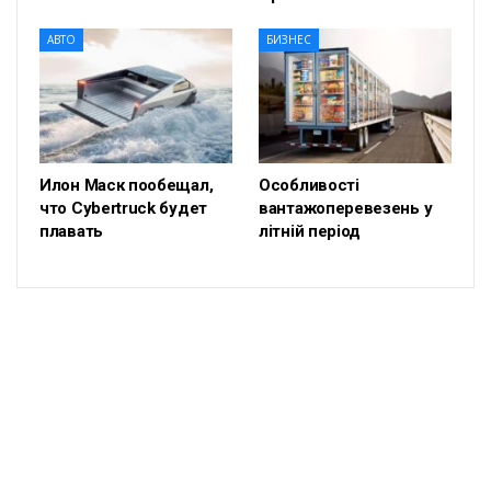
АВТО
БИЗНЕС
Илон Маск пообещал,
Особливості
что Cybertruck будет
вантажоперевезень у
плавать
літній період