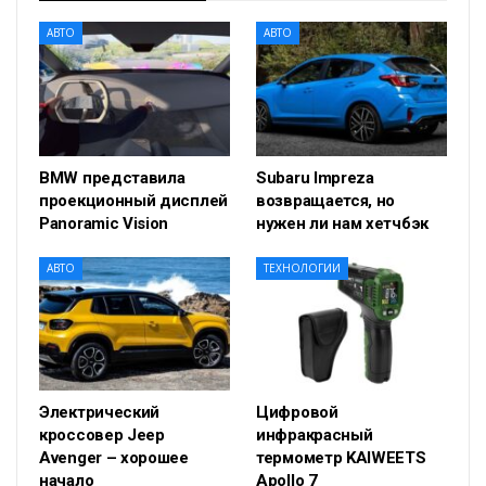
АВТО
АВТО
BMW представила
Subaru Impreza
проекционный дисплей
возвращается, но
Panoramic Vision
нужен ли нам хетчбэк
АВТО
ТЕХНОЛОГИИ
Электрический
Цифровой
кроссовер Jeep
инфракрасный
Avenger – хорошее
термометр KAIWEETS
начало
Apollo 7