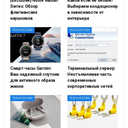
[Exclusive] Noise Master
Какой если не белый?
Series: Обзор
Выбираем кондиционер
флагманских
в зависимости от
наушников
интерьера
ТЕХНОЛОГИИ
ТЕХНОЛОГИИ
Смарт-часы Garmin:
Терминальный сервер:
Ваш надежный спутник
Неотъемлемая часть
для активного образа
современных
жизни
корпоративных сетей
ТЕХНОЛОГИИ
ТЕХНОЛОГИИ