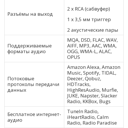
2 x RCA (сабвуфер)
Разъёмы на выход
1 x 3,5 мм триггер
2 акустические пары
MQA, DSD, FLAC, WAV,
Поддерживаемые
AIFF, MP3, AAC, WMA,
форматы аудио
OGG, WMA-L, ALAC,
OPUS
Amazon Alexa, Amazon
Music, Spotify, TIDAL,
Потоковые
Deezer, Qobuz,
протоколы передачи
HDTracks,
данных
HighResAudio, Murfie,
JUKE, Napster, Slacker
Radio, KKBox, Bugs
TuneIn Radio,
Бесплатное интернет-
iHeartRadio, Calm
аудио
Radio, Radio Paradise