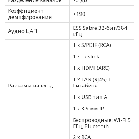
Коэффициент
>190
демпфирования
ESS Sabre 32-бит/384
Аудио ЦАП
кГц
1 x S/PDIF (RCA)
1 x Toslink
1 x HDMI (ARC)
1 x LAN (RJ45) 1
Разъёмы на вход
Гигабит/с
1 х USB тип А
1 x 3,5 мм IR
Беспроводные: Wi-Fi 5
ГГц, Bluetooth
2 x RCA