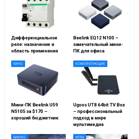
Дифференциальное
Beelink EQ12 N100 –
реле: назначение и
замечательный мини-
область применения
ПК для офиса
КИНО
КОМПЛЕКТУЮЩИЕ
Мини-ПК Beelink U59
Ugoos UT8 64bit TV Box
N5105 за $170 –
– профессиональный
хороший бюджетник
подход в мире
мультимедиа
БИЗНЕС
ИГРЫ