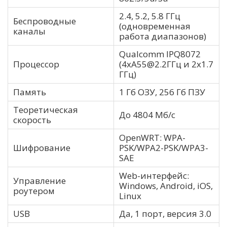
2.4, 5.2, 5.8 ГГц
Беспроводные
(одновременная
каналы
работа диапазонов)
Qualcomm IPQ8072
Процессор
(4хА55@2.2ГГц и 2х1.7
ГГц)
Память
1 Гб ОЗУ, 256 Гб ПЗУ
Теоретическая
До 4804 Мб/с
скорость
OpenWRT: WPA-
Шифрование
PSK/WPA2-PSK/WPA3-
SAE
Web-интерфейс:
Управление
Windows, Android, iOS,
роутером
Linux
USB
Да, 1 порт, версия 3.0