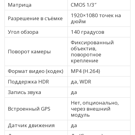
Матрица
CMOS 1/3″
1920×1080 точек на
Разрешение в съёмке
дюйм
Угол обзора
140 градусов
Фиксированный
объектив,
Поворот камеры
поворотное
крепление
Формат видео (кодек)
MP4 (H.264)
Поддержка HDR
да, WDR
Запись звука
да
Нет, опционально,
Встроенный GPS
через внешний
модуль
Датчик движения
да