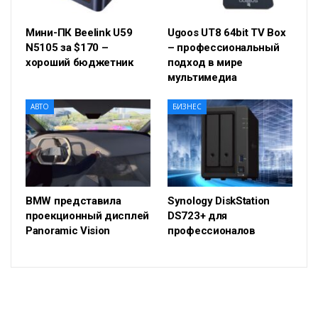
Мини-ПК Beelink U59
Ugoos UT8 64bit TV Box
N5105 за $170 –
– профессиональный
хороший бюджетник
подход в мире
мультимедиа
АВТО
БИЗНЕС
BMW представила
Synology DiskStation
проекционный дисплей
DS723+ для
Panoramic Vision
профессионалов