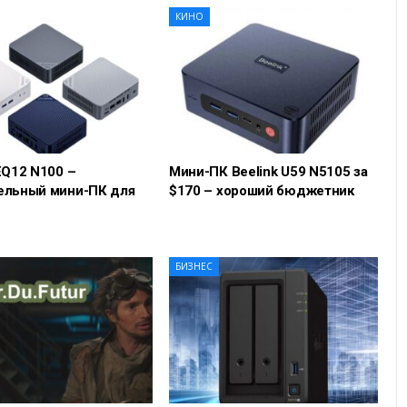
КИНО
EQ12 N100 –
Мини-ПК Beelink U59 N5105 за
ельный мини-ПК для
$170 – хороший бюджетник
БИЗНЕС