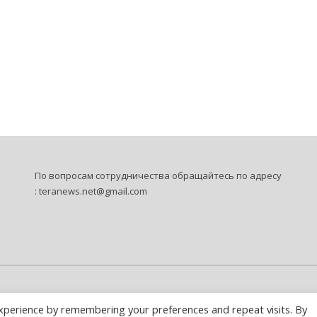
По вопросам сотрудничества обращайтесь по адресу
:
teranews.net@gmail.com
xperience by remembering your preferences and repeat visits. By