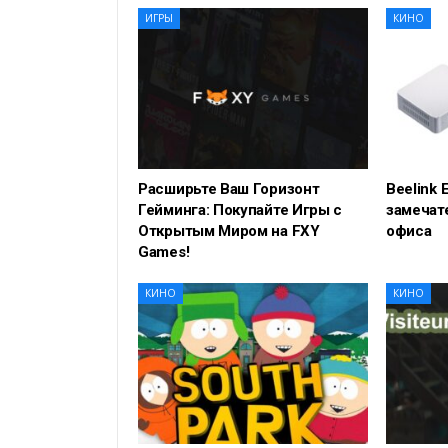
ИГРЫ
КИНО
Расширьте Ваш Горизонт
Beelink 
Гейминга: Покупайте Игры с
замечат
Открытым Миром на FXY
офиса
Games!
КИНО
КИНО