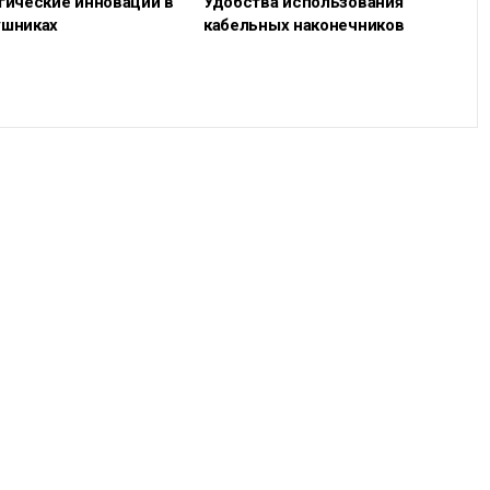
гические инновации в
Удобства использования
шниках
кабельных наконечников