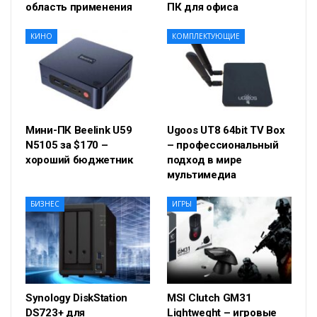
область применения
ПК для офиса
КИНО
КОМПЛЕКТУЮЩИЕ
Мини-ПК Beelink U59
Ugoos UT8 64bit TV Box
N5105 за $170 –
– профессиональный
хороший бюджетник
подход в мире
мультимедиа
БИЗНЕС
ИГРЫ
Synology DiskStation
MSI Clutch GM31
DS723+ для
Lightweght – игровые