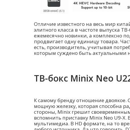
Отличие известного на весь мир кита
элитного класса в частоте выпуска ТВ
ежемесячно новинки, а комплексно по
продвигает одну единицу товара. Част
есть, производитель, учитывая потре
которым суждено быть актуальными на
ТВ-бокс Minix Neo U2
К самому бренду отношение двоякое. 
мощную железку, которая способна ра
стороны, Minix грешит своевременны
вспомнить приставку Minix Neo U9-X. 
мультимедиа. В HD формате, на то вре
любого источника. Да что говорить, DT