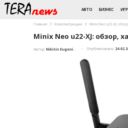
АВТО
БИЗНЕС
ИГ
Главная
Комплектующие
Minix Neo u22-XJ: обзо
Minix Neo u22-XJ: обзор, 
Опубликовано
24.02.2
Автор
Nikitin Eugenius