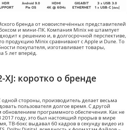
йского бренда от новоиспечённых представителей
-боксом и мини-ПК. Компания Minix не штампует
дходит к решению и, в долгосрочной перспективе,
о продукцию Minix сравнивают с Apple и Dune. То
бности покупателя, изготавливает товары,
 5 лет вперёд.
2-XJ: коротко о бренде
С одной стороны, производитель делает весьма
довать пользователя долгое время. С другой
м обновлением программного обеспечения. Как не
В 2017 году, это был настоящий прорыв в мире
мя, ТВ-бокс выдавал 60 кадров в секунду видео из
S, Dolby Digital, всеядность к форматам файлов –