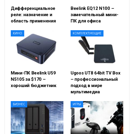
Дифференциальное
Beelink EQ12 N100 –
реле: назначение и
замечательный мини-
область применения
ПК для офиса
КИНО
КОМПЛЕКТУЮЩИЕ
Мини-ПК Beelink U59
Ugoos UT8 64bit TV Box
N5105 за $170 –
– профессиональный
хороший бюджетник
подход в мире
мультимедиа
БИЗНЕС
ИГРЫ