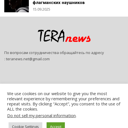
флагманских наушников
15.09.2025
По вопросам сотрудничества обращайтесь по адресу
:
teranews.net@gmail.com
We use cookies on our website to give you the most
relevant experience by remembering your preferences and
© 2026 - Teranews. All Rights Reserved.
repeat visits. By clicking “Accept”, you consent to the use of
ALL the cookies.
Website Design:
SitePro
Do not sell my personal information
.
Русский
Cookie Settings
Accept