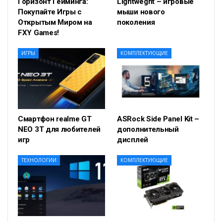
Горизонт Гейминга:
Lightweght – игровые
Покупайте Игры с
мыши нового
Открытым Миром на
поколения
FXY Games!
ИГРЫ
КОМПЛЕКТУЮЩИЕ
Смартфон realme GT
ASRock Side Panel Kit –
NEO 3T для любителей
дополнительный
игр
дисплей
ТЕХНОЛОГИИ
КОМПЛЕКТУЮЩИЕ