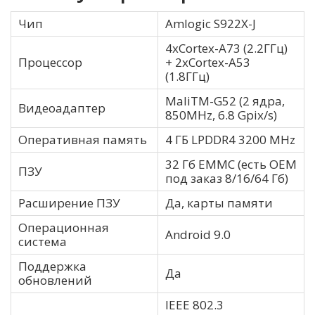
Чип
Amlogic S922X-J
4хCortex-A73 (2.2ГГц)
Процессор
+ 2хCortex-A53
(1.8ГГц)
MaliTM-G52 (2 ядра,
Видеоадаптер
850MHz, 6.8 Gpix/s)
Оперативная память
4 ГБ LPDDR4 3200 MHz
32 Гб EMMC (есть ОЕМ
ПЗУ
под заказ 8/16/64 Гб)
Расширение ПЗУ
Да, карты памяти
Операционная
Android 9.0
система
Поддержка
Да
обновлений
IEEE 802.3