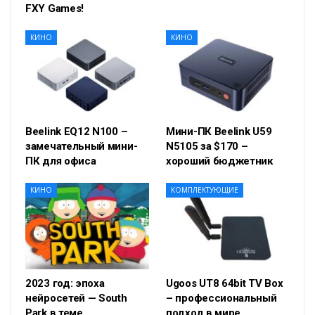
FXY Games!
КИНО
КИНО
Beelink EQ12 N100 –
Мини-ПК Beelink U59
замечательный мини-
N5105 за $170 –
ПК для офиса
хороший бюджетник
КИНО
КОМПЛЕКТУЮЩИЕ
2023 год: эпоха
Ugoos UT8 64bit TV Box
нейросетей — South
– профессиональный
Park в теме
подход в мире