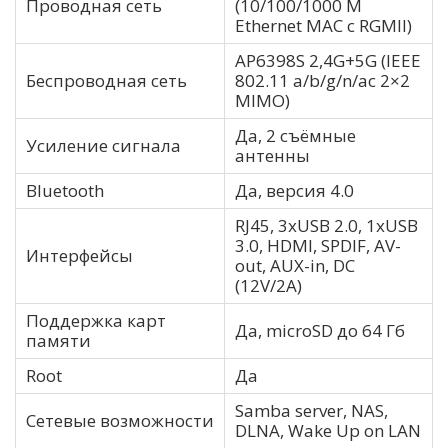
Проводная сеть
(10/100/1000 M
Ethernet MAC с RGMII)
AP6398S 2,4G+5G (IEEE
Беспроводная сеть
802.11 a/b/g/n/ac 2×2
MIMO)
Да, 2 съёмные
Усиление сигнала
антенны
Bluetooth
Да, версия 4.0
RJ45, 3xUSB 2.0, 1xUSB
3.0, HDMI, SPDIF, AV-
Интерфейсы
out, AUX-in, DC
(12V/2A)
Поддержка карт
Да, microSD до 64 Гб
памяти
Root
Да
Samba server, NAS,
Сетевые возможности
DLNA, Wake Up on LAN