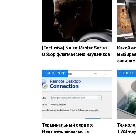
[Exclusive] Noise Master Series:
Какой е
Обзор флагманских наушников
Выбирае
зависим
ТЕХНОЛОГИИ
ТЕХНОЛО
Терминальный сервер:
Техноло
Неотъемлемая часть
TWS-нау