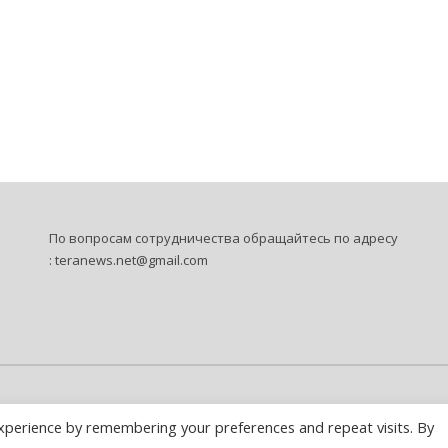
По вопросам сотрудничества обращайтесь по адресу
:
teranews.net@gmail.com
xperience by remembering your preferences and repeat visits. By
Русский