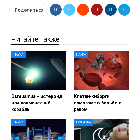
Поделиться
Читайте также
НАУКА
НАУКА
Oumuamua – астероид
Клетки-киборги
или космический
помогают в борьбе с
корабль
раком
НАУКА
КУЛЬТУРА