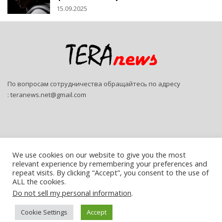
15.09.2025
По вопросам сотрудничества обращайтесь по адресу
:
teranews.net@gmail.com
We use cookies on our website to give you the most
relevant experience by remembering your preferences and
© 2026 - Teranews. All Rights Reserved.
repeat visits. By clicking “Accept”, you consent to the use of
ALL the cookies.
Website Design:
SitePro
Do not sell my personal information
.
Русский
Cookie Settings
Accept