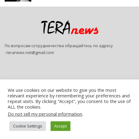
По вопросам сотрудничества обращайтесь по адресу
:
teranews.net@gmail.com
We use cookies on our website to give you the most
relevant experience by remembering your preferences and
© 2026 - Teranews. All Rights Reserved.
repeat visits. By clicking “Accept”, you consent to the use of
ALL the cookies.
Website Design:
SitePro
Do not sell my personal information
.
Русский
Cookie Settings
Accept