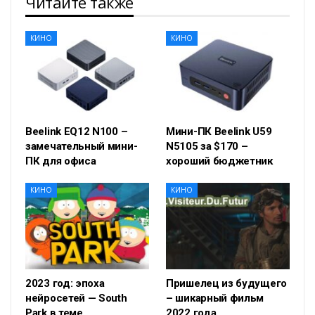
Читайте также
КИНО
КИНО
Beelink EQ12 N100 –
Мини-ПК Beelink U59
замечательный мини-
N5105 за $170 –
ПК для офиса
хороший бюджетник
КИНО
КИНО
2023 год: эпоха
Пришелец из будущего
нейросетей — South
– шикарный фильм
Park в теме
2022 года