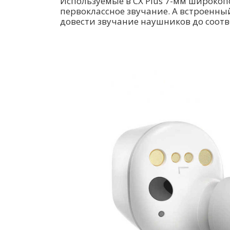
Используемые в CX Plus 7-мм широкоп
первоклассное звучание. А встроенны
довести звучание наушников до соотв