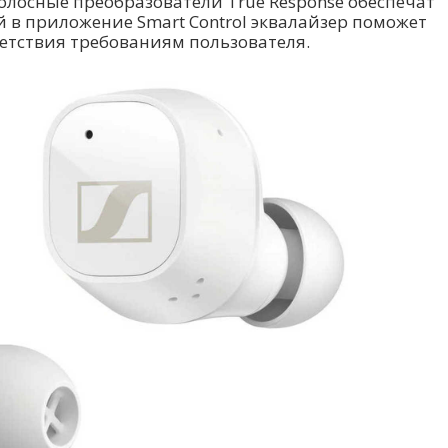
олосные преобразователи True Response обеспечат
й в приложение Smart Control эквалайзер поможет
етствия требованиям пользователя.