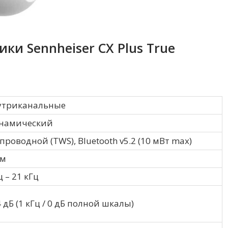
ки Sennheiser CX Plus True
утриканальные
намический
проводной (TWS), Bluetooth v5.2 (10 мВт max)
мм
ц – 21 кГц
 дБ (1 кГц / 0 дБ полной шкалы)