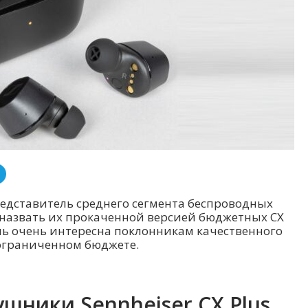
о представитель среднего сегмента беспроводных
назвать их прокаченной версией бюджетных CX
дель очень интересна поклонникам качественного
 ограниченном бюджете.
шники Sennheiser CX Plus