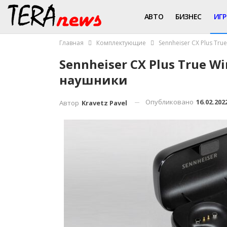
АВТО
БИЗНЕС
ИГ
Главная
Комплектующие
Sennheiser CX Plus Tr
Sennheiser CX Plus True 
наушники
Опубликовано
16.02.202
Автор
Kravetz Pavel