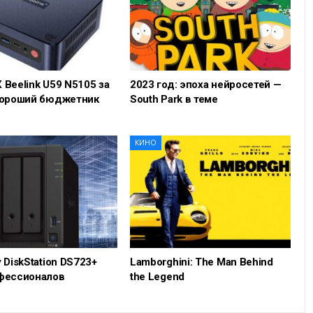
 Beelink U59 N5105 за
2023 год: эпоха нейросетей —
хороший бюджетник
South Park в теме
КИНО
 DiskStation DS723+
Lamborghini: The Man Behind
фессионалов
the Legend