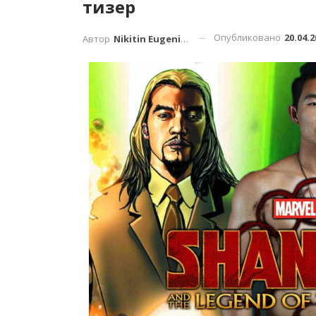
тизер
Опубликовано
20.04.2
Автор
Nikitin Eugenius