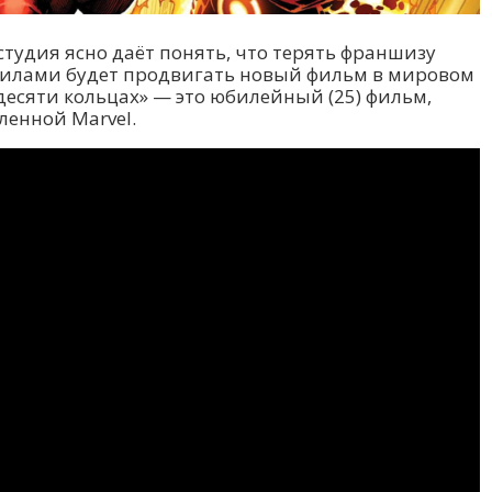
 студия ясно даёт понять, что терять франшизу
 силами будет продвигать новый фильм в мировом
 десяти кольцах» — это юбилейный (25) фильм,
ленной Marvel.