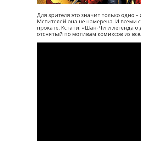
Для зрителя это значит только одно –
Мстителей она не намерена. И всеми
прокате. Кстати, «Шан-Чи и легенда о
отснятый по мотивам комиксов из все