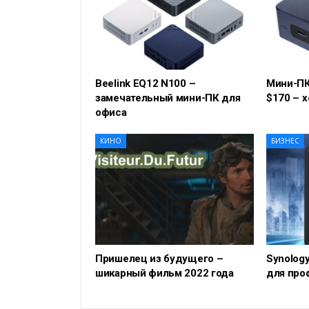
Beelink EQ12 N100 –
Мини-ПК
замечательный мини-ПК для
$170 – 
офиса
КИНО
БИЗНЕС
Пришелец из будущего –
Synology
шикарный фильм 2022 года
для про