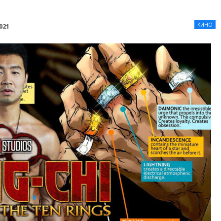
КИНО
021