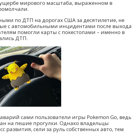
 ущербе мирового масштаба, выраженном в
ромолчали.
ными по ДТП на дорогах США за десятилетие, не
ные с автомобильными инцидентами после выхода
вателям помогли карты с покестопами – именно в
ались ДТП.
 аварий сами пользователи игры Pokemon Go, ведь
тан на пешие прогулки. Однако владельцы
 развития, сели за руль собственных авто, тем