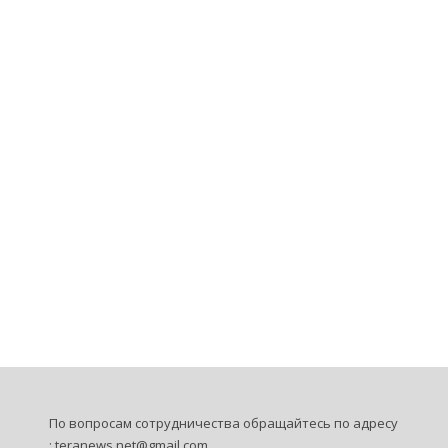
По вопросам сотрудничества обращайтесь по адресу
:
teranews.net@gmail.com