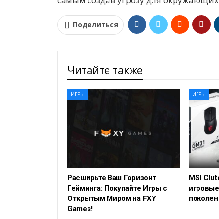
самым создав угрозу для окружающих
Поделиться
Читайте также
ИГРЫ
ИГРЫ
Расширьте Ваш Горизонт
MSI Clut
Гейминга: Покупайте Игры с
игровые
Открытым Миром на FXY
поколен
Games!