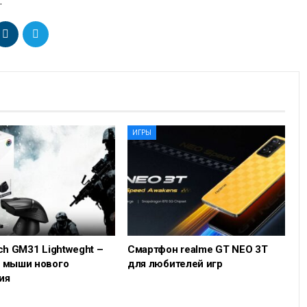
.
ИГРЫ
ch GM31 Lightweght –
Смартфон realme GT NEO 3T
 мыши нового
для любителей игр
ия