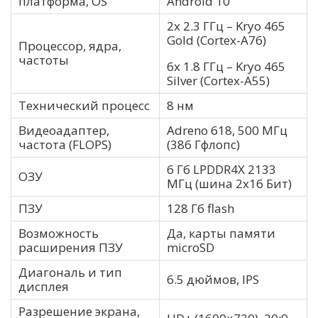
платформа, OS
Android 10
2x 2.3 ГГц – Kryo 465
Gold (Cortex-A76)
Процессор, ядра,
частоты
6x 1.8 ГГц – Kryo 465
Silver (Cortex-A55)
Технический процесс
8 нм
Видеоадаптер,
Adreno 618, 500 МГц
частота (FLOPS)
(386 Гфлопс)
6 Гб LPDDR4X 2133
ОЗУ
МГц (шина 2х16 Бит)
ПЗУ
128 Гб flash
Возможность
Да, карты памяти
расширения ПЗУ
microSD
Диагональ и тип
6.5 дюймов, IPS
дисплея
Разрешение экрана,