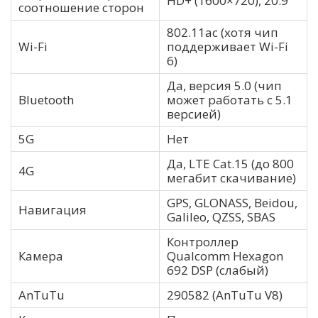
HD+ (1600×720), 20:9
соотношение сторон
802.11ac (хотя чип
Wi-Fi
поддерживает Wi-Fi
6)
Да, версия 5.0 (чип
Bluetooth
может работать с 5.1
версией)
5G
Нет
Да, LTE Cat.15 (до 800
4G
мегабит скачивание)
GPS, GLONASS, Beidou,
Навигация
Galileo, QZSS, SBAS
Контроллер
Камера
Qualcomm Hexagon
692 DSP (слабый)
AnTuTu
290582 (AnTuTu V8)