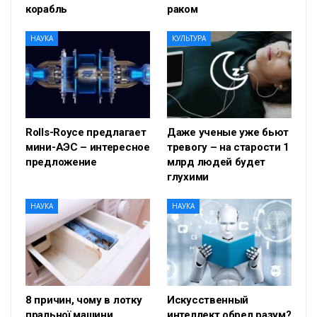
корабль
раком
НАУКА
КУЛЬТУРА
Rolls-Royce предлагает
Даже ученые уже бьют
мини-АЭС – интересное
тревогу – на старости 1
предложение
млрд людей будет
глухими
НАУКА
НАУКА
8 причин, чому в лотку
Искусственный
пральної машини
интеллект обрел разум?