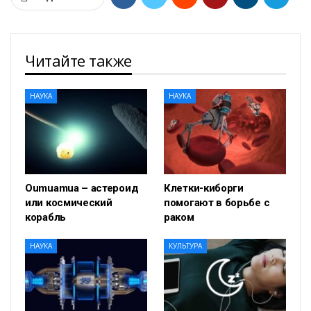
Читайте также
НАУКА
НАУКА
Oumuamua – астероид
Клетки-киборги
или космический
помогают в борьбе с
корабль
раком
НАУКА
КУЛЬТУРА