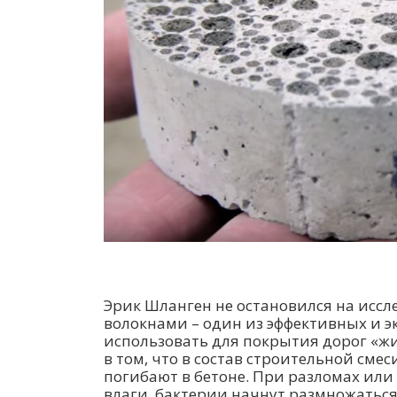
Эрик Шланген не остановился на иссл
волокнами – один из эффективных и 
использовать для покрытия дорог «ж
в том, что в состав строительной см
погибают в бетоне. При разломах ил
влаги, бактерии начнут размножаться