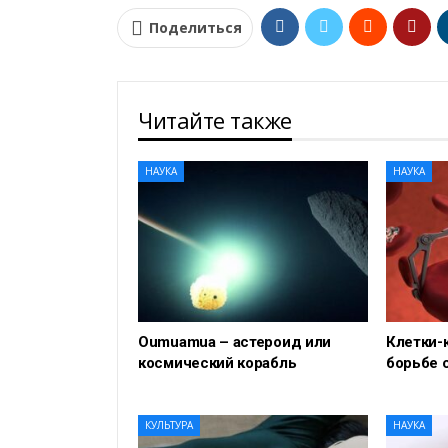
Поделиться
Читайте также
НАУКА
НАУКА
Oumuamua – астероид или
Клетки-
космический корабль
борьбе 
КУЛЬТУРА
НАУКА