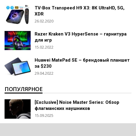
TV-Box Transpeed H9 X3: 8К UltraHD, 5G,
XDR
26.02.2020
Razer Kraken V3 HyperSense – гарнитура
для игр
15.02.2022
Huawei MatePad SE – брендовый планшет
за $230
29.04.2022
ПОПУЛЯРНОЕ
[Exclusive] Noise Master Series: Обзор
флагманских наушников
15.09.2025