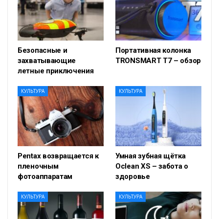
Безопасные и
Портативная колонка
захватывающие
TRONSMART T7 – обзор
летные приключения
КУЛЬТУРА
КУЛЬТУРА
Pentax возвращается к
Умная зубная щётка
пленочным
Oclean XS – забота о
фотоаппаратам
здоровье
КУЛЬТУРА
КУЛЬТУРА